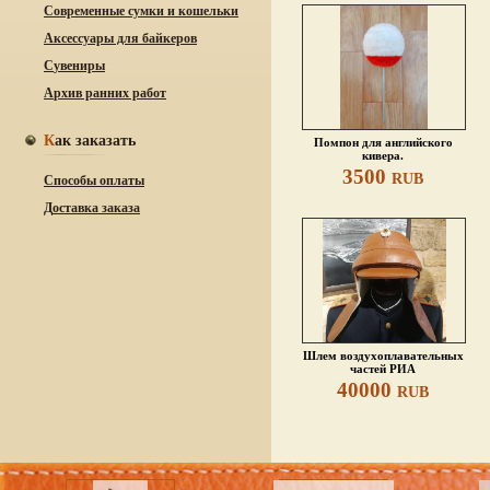
Современные сумки и кошельки
Аксессуары для байкеров
Сувениры
Архив ранних работ
Как заказать
Помпон для английского
кивера.
3500
RUB
Способы оплаты
Доставка заказа
Шлем воздухоплавательных
частей РИА
40000
RUB