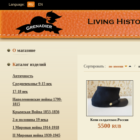
Language:
RU
EN
О магазине
Каталог изделий
Сортировать :
/
по имени
Античность
Средневековье 9-15 век
17-18 век
Наполеоновские войны 1799-
1815
Крымская Война 1853-1856
2-я половина 19 века
Кепи солдатское.Россия
5500
RUB
1 Мировая война 1914-1918
ІІ Мировая война 1939-1945